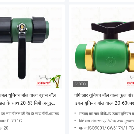
बल यूनियन बॉल वाल्व ब्रास बॉल
पीपीआर यूनियन बॉल वाल्व फुल बो
ंडल के साथ 20-63 मिमी अनुकूलित
डबल यूनियन बॉल वाल्व 20-63एम
एक्सपोजर इंस्टॉलेशन
ा नाम:पीतल की गेंद के साथ पीपीआर डबल यूनियन बॉल वाल्व
उत्पाद का नाम:पीपीआर डबल यूनियन ब
ापमान:0-70 ° C
विशेषता:संक्षारण प्रतिरोध/उच्च गुणवत्ता व
ीएन20
मानक:ISO9001/ CW617N/ HPB