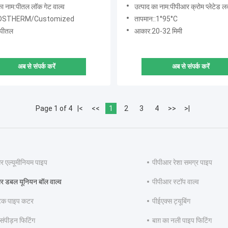
साथ
का नाम:पीतल लॉक गेट वाल्व
उत्पाद का नाम:पीपीआर क्रोम प्लेटेड लक्जरी क्
:DSTHERM/Customized
तापमान::1°95°C
:पीतल
आकार:20-32 मिमी
अब से संपर्क करें
अब से संपर्क करें
Page 1 of 4
|<
<<
1
2
3
4
>>
>|
र एल्यूमीनियम पाइप
पीपीआर रेशा समग्र पाइप
र डबल यूनियन बॉल वाल्व
पीपीआर स्टॉप वाल्व
्टिक पाइप कटर
पीईएक्स ट्यूबिंग
संपीड़न फिटिंग
बाग़ का नली पाइप फिटिंग