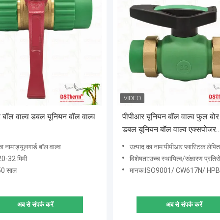
ड बॉल वाल्व डबल यूनियन बॉल वाल्व
पीपीआर यूनियन बॉल वाल्व फुल बो
डबल यूनियन बॉल वाल्व एक्सपोजर
इंस्टालेशन
ा नाम:ड्यूलगार्ड बॉल वाल्व
उत्पाद का नाम:पीपीआर प्लास्टिक लेपित डबल सं
0-32 मिमी
विशेषता:उच्च स्थायित्व/संक्षारण प्रतिरोध/उच्च गुणवत्त
:50 साल
मानक:ISO9001/ CW617N/ HPB
अब से संपर्क करें
अब से संपर्क करें