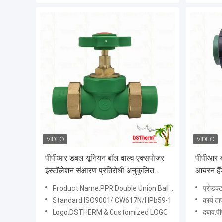
पीपीआर डबल यूनियन बॉल वाल्व एक्सपोजर
पीपीआर ड
इंस्टॉलेशन संक्षारण प्रतिरोधी अनुकूलित
आयरन है
आकार
लोगो
Product Name:PPR Double Union Ball Valve
प्रोडक्ट क
Standard:ISO9001/ CW617N/HPb59-1
कार्य त
Logo:DSTHERM & Customized LOGO
दबाव:प