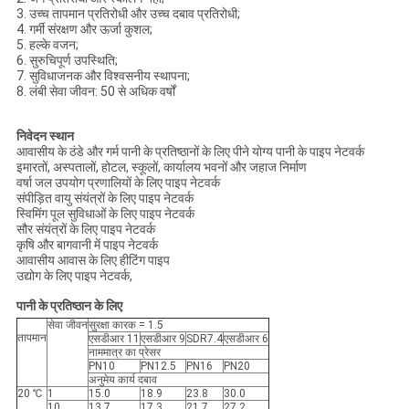
3. उच्च तापमान प्रतिरोधी और उच्च दबाव प्रतिरोधी;
4. गर्मी संरक्षण और ऊर्जा कुशल;
5. हल्के वजन;
6. सुरुचिपूर्ण उपस्थिति;
7. सुविधाजनक और विश्वसनीय स्थापना;
8. लंबी सेवा जीवन: 50 से अधिक वर्षों
निवेदन स्थान
आवासीय के ठंडे और गर्म पानी के प्रतिष्ठानों के लिए पीने योग्य पानी के पाइप नेटवर्क
इमारतों, अस्पतालों, होटल, स्कूलों, कार्यालय भवनों और जहाज निर्माण
वर्षा जल उपयोग प्रणालियों के लिए पाइप नेटवर्क
संपीड़ित वायु संयंत्रों के लिए पाइप नेटवर्क
स्विमिंग पूल सुविधाओं के लिए पाइप नेटवर्क
सौर संयंत्रों के लिए पाइप नेटवर्क
कृषि और बागवानी में पाइप नेटवर्क
आवासीय आवास के लिए हीटिंग पाइप
उद्योग के लिए पाइप नेटवर्क,
पानी के प्रतिष्ठान के लिए
सेवा जीवन
सुरक्षा कारक = 1.5
तापमान
एसडीआर 11
एसडीआर 9
SDR7.4
एसडीआर 6
नाममात्र का प्रेसर
PN10
PN12.5
PN16
PN20
अनुमेय कार्य दबाव
20 ℃
1
15.0
18.9
23.8
30.0
10
13.7
17.3
21.7
27.2