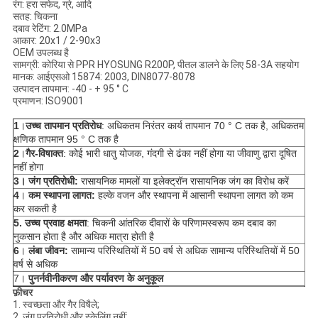
रंग: हरा सफेद, ग्रे, आदि
सतह: चिकना
दबाव रेटिंग: 2.0MPa
आकार: 20x1 / 2-90x3
OEM उपलब्ध है
सामग्री: कोरिया से PPR HYOSUNG R200P, पीतल डालने के लिए 58-3A सहयोग
मानक: आईएसओ 15874: 2003, DIN8077-8078
उत्पादन तापमान: -40 - + 95 ° C
प्रमाणन: ISO9001
1
।
उच्च तापमान प्रतिरोध
: अधिकतम निरंतर कार्य तापमान 70 ° C तक है, अधिकतम
क्षणिक तापमान 95 ° C तक है
2
।
गैर-विषाक्त
: कोई भारी धातु योजक, गंदगी से ढंका नहीं होगा या जीवाणु द्वारा दूषित
नहीं होगा
3।
जंग प्रतिरोधी:
रासायनिक मामलों या इलेक्ट्रॉन रासायनिक जंग का विरोध करें
4
।
कम स्थापना लागत:
हल्के वजन और स्थापना में आसानी स्थापना लागत को कम
कर सकती है
5. उच्च प्रवाह क्षमता
: चिकनी आंतरिक दीवारों के परिणामस्वरूप कम दबाव का
नुकसान होता है और अधिक मात्रा होती है
6
।
लंबा जीवन
:
सामान्य परिस्थितियों में 50 वर्ष से अधिक सामान्य परिस्थितियों में 50
वर्ष से अधिक
7।
पुनर्नवीनीकरण और पर्यावरण के अनुकूल
फ़ीचर
1. स्वच्छता और गैर विषैले;
2. जंग प्रतिरोधी और स्केलिंग नहीं;