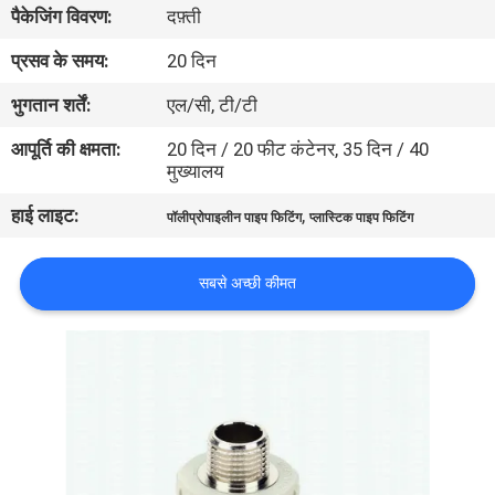
पैकेजिंग विवरण:
दफ़्ती
गुणवत्ता
प्रसव के समय:
20 दिन
नियंत्रण
भुगतान शर्तें:
एल/सी, टी/टी
आपूर्ति की क्षमता:
20 दिन / 20 फीट कंटेनर, 35 दिन / 40
हमसे
मुख्यालय
संपर्क
हाई लाइट:
,
पॉलीप्रोपाइलीन पाइप फिटिंग
प्लास्टिक पाइप फिटिंग
करें
सबसे अच्छी कीमत
समाचार
मामले
साइटमैप