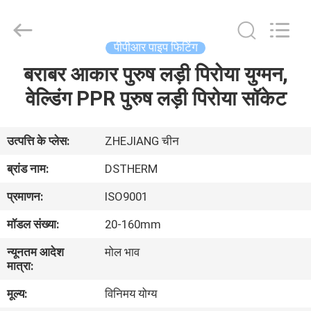
2026
DSTHERM
INDUSTRIAL
LIMITED.
All
पीपीआर पाइप फिटिंग
Rights
Reserved.
बराबर आकार पुरुष लड़ी पिरोया युग्मन,
घर
वेल्डिंग PPR पुरुष लड़ी पिरोया सॉकेट
उत्पादों
उत्पत्ति के प्लेस:
ZHEJIANG चीन
हमारे
ब्रांड नाम:
DSTHERM
बारे
प्रमाणन:
ISO9001
में
मॉडल संख्या:
20-160mm
न्यूनतम आदेश
मोल भाव
कारखाने
मात्रा:
का
मूल्य:
विनिमय योग्य
दौरा