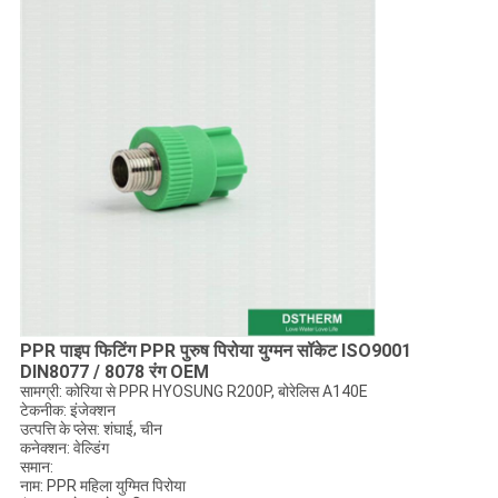
PPR पाइप फिटिंग PPR पुरुष पिरोया युग्मन सॉकेट ISO9001
DIN8077 / 8078 रंग OEM
सामग्री: कोरिया से PPR HYOSUNG R200P, बोरेलिस A140E
टेकनीक: इंजेक्शन
उत्पत्ति के प्लेस: शंघाई, चीन
कनेक्शन: वेल्डिंग
समान:
नाम: PPR महिला युग्मित पिरोया