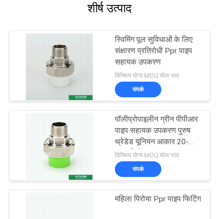
शीर्ष उत्पाद
स्विमिंग पूल सुविधाओं के लिए
संक्षारण प्रतिरोधी Ppr पाइप
सहायक उपकरण
विनिमय योग्य MOQ:मोल भाव
संपर्क
पॉलीप्रोपाइलीन ग्रीन पीपीआर
पाइप सहायक उपकरण पुरुष
थ्रेडेड यूनियन आकार 20-
110 मिमी
विनिमय योग्य MOQ:मोल भाव
संपर्क
महिला पिरोया Ppr पाइप फिटिंग