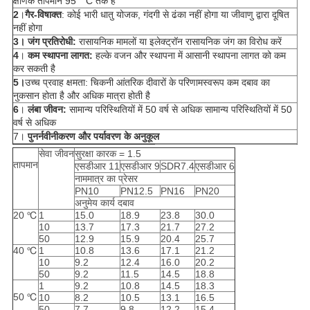
क्षणिक तापमान 95 ° C तक है
2
।
गैर-विषाक्त
: कोई भारी धातु योजक, गंदगी से ढंका नहीं होगा या जीवाणु द्वारा दूषित
नहीं होगा
3।
जंग प्रतिरोधी:
रासायनिक मामलों या इलेक्ट्रॉन रासायनिक जंग का विरोध करें
4
।
कम स्थापना लागत:
हल्के वजन और स्थापना में आसानी स्थापना लागत को कम
कर सकती है
5।
उच्च प्रवाह क्षमता: चिकनी आंतरिक दीवारों के परिणामस्वरूप कम दबाव का
नुकसान होता है और अधिक मात्रा होती है
6
।
लंबा जीवन:
सामान्य परिस्थितियों में 50 वर्ष से अधिक सामान्य परिस्थितियों में 50
वर्ष से अधिक
7।
पुनर्नवीनीकरण और पर्यावरण के अनुकूल
सेवा जीवन
सुरक्षा कारक = 1.5
तापमान
एसडीआर 11
एसडीआर 9
SDR7.4
एसडीआर 6
नाममात्र का प्रेसर
PN10
PN12.5
PN16
PN20
अनुमेय कार्य दबाव
20 ℃
1
15.0
18.9
23.8
30.0
10
13.7
17.3
21.7
27.2
50
12.9
15.9
20.4
25.7
40 ℃
1
10.8
13.6
17.1
21.2
10
9.2
12.4
16.0
20.2
50
9.2
11.5
14.5
18.8
1
9.2
10.8
14.5
18.3
50 ℃
10
8.2
10.5
13.1
16.5
50
7.7
9.8
12.2
15.4