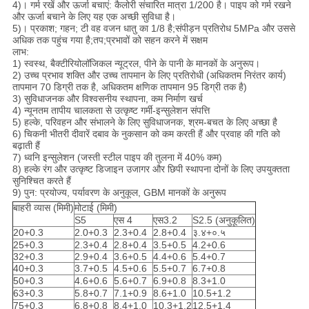
4)। गर्म रखें और ऊर्जा बचाएं: कैलोरी संचारित मात्रा 1/200 है। पाइप को गर्म रखने
और ऊर्जा बचाने के लिए यह एक अच्छी सुविधा है।
5)। प्रकाश; गहन; टी वह वजन धातु का 1/8 है;संपीड़न प्रतिरोध 5MPa और उससे
अधिक तक पहुंच गया है;तप;प्रभावों को सहन करने में सक्षम
लाभ:
1) स्वस्थ, बैक्टीरियोलॉजिकल न्यूट्रल, पीने के पानी के मानकों के अनुरूप।
2) उच्च प्रभाव शक्ति और उच्च तापमान के लिए प्रतिरोधी (अधिकतम निरंतर कार्य)
तापमान 70 डिग्री तक है, अधिकतम क्षणिक तापमान 95 डिग्री तक है)
3) सुविधाजनक और विश्वसनीय स्थापना, कम निर्माण खर्च
4) न्यूनतम तापीय चालकता से उत्कृष्ट गर्मी-इन्सुलेशन संपत्ति
5) हल्के, परिवहन और संभालने के लिए सुविधाजनक, श्रम-बचत के लिए अच्छा है
6) चिकनी भीतरी दीवारें दबाव के नुकसान को कम करती हैं और प्रवाह की गति को
बढ़ाती हैं
7) ध्वनि इन्सुलेशन (जस्ती स्टील पाइप की तुलना में 40% कम)
8) हल्के रंग और उत्कृष्ट डिजाइन उजागर और छिपी स्थापना दोनों के लिए उपयुक्तता
सुनिश्चित करते हैं
9) पुन: प्रयोज्य, पर्यावरण के अनुकूल, GBM मानकों के अनुरूप
बाहरी व्यास (मिमी)
मोटाई (मिमी)
S5
एस 4
एस3.2
S2.5 (अनुकूलित)
20+0.3
2.0+0.3
2.3+0.4
2.8+0.4
३.४+०.५
25+0.3
2.3+0.4
2.8+0.4
3.5+0.5
4.2+0.6
32+0.3
2.9+0.4
3.6+0.5
4.4+0.6
5.4+0.7
40+0.3
3.7+0.5
4.5+0.6
5.5+0.7
6.7+0.8
50+0.3
4.6+0.6
5.6+0.7
6.9+0.8
8.3+1.0
63+0.3
5.8+0.7
7.1+0.9
8.6+1.0
10.5+1.2
75+0.3
6.8+0.8
8.4+1.0
10.3+1.2
12.5+1.4