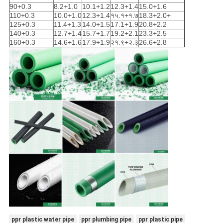
90+0.3
8.2+1.0
10.1+1.2
12.3+1.4
15.0+1.6
110+0.3
10.0+1.0
12.3+1.4
१५.१+१.७
18.3+2.0+
125+0.3
11.4+1.3
14.0+1.5
17.1+1.9
20.8+2.2
140+0.3
12.7+1.4
15.7+1.7
19.2+2.1
23.3+2.5
160+0.3
14.6+1.6
17.9+1.9
२१.९+२.३
26.6+2.8
ppr plastic water pipe
ppr plumbing pipe
ppr plastic pipe