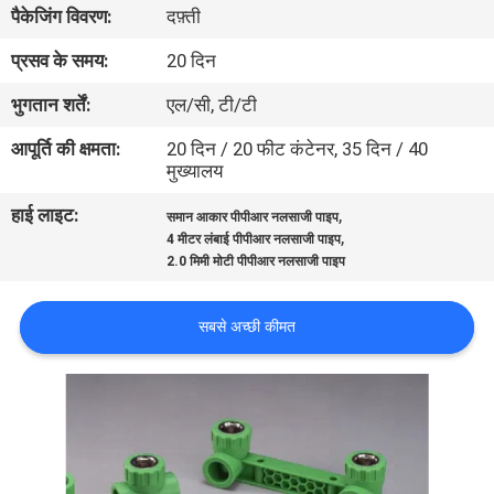
पैकेजिंग विवरण:
दफ़्ती
गुणवत्ता
प्रसव के समय:
20 दिन
नियंत्रण
भुगतान शर्तें:
एल/सी, टी/टी
आपूर्ति की क्षमता:
20 दिन / 20 फीट कंटेनर, 35 दिन / 40
हमसे
मुख्यालय
संपर्क
हाई लाइट:
,
समान आकार पीपीआर नलसाजी पाइप
,
4 मीटर लंबाई पीपीआर नलसाजी पाइप
करें
2.0 मिमी मोटी पीपीआर नलसाजी पाइप
समाचार
सबसे अच्छी कीमत
मामले
साइटमैप