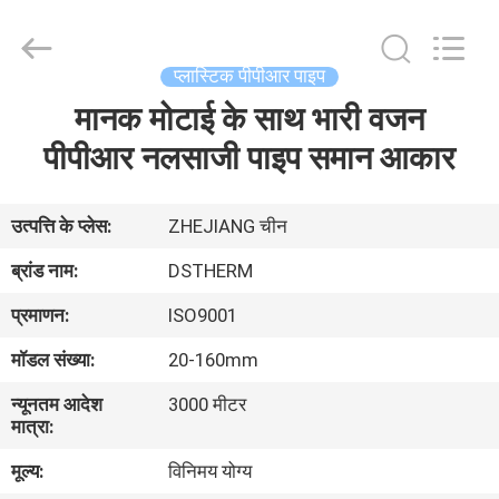
2026
DSTHERM
INDUSTRIAL
LIMITED.
All
प्लास्टिक पीपीआर पाइप
Rights
Reserved.
मानक मोटाई के साथ भारी वजन
घर
पीपीआर नलसाजी पाइप समान आकार
उत्पादों
उत्पत्ति के प्लेस:
ZHEJIANG चीन
हमारे
ब्रांड नाम:
DSTHERM
बारे
प्रमाणन:
ISO9001
में
मॉडल संख्या:
20-160mm
न्यूनतम आदेश
3000 मीटर
कारखाने
मात्रा:
का
मूल्य:
विनिमय योग्य
दौरा