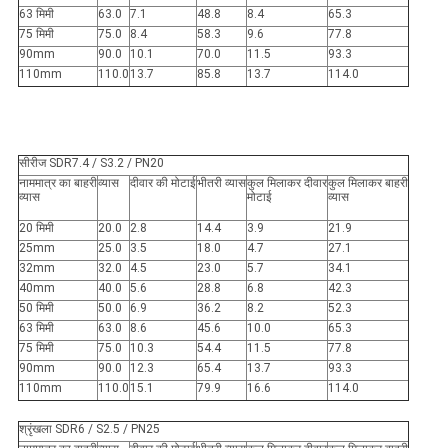
63 मिमी
63.0
7.1
48.8
8.4
65.3
75 मिमी
75.0
8.4
58.3
9.6
77.8
90mm
90.0
10.1
70.0
11.5
93.3
110mm
110.0
13.7
85.8
13.7
114.0
सीरीज SDR7.4 / S3.2 / PN20
नाममात्र का बाहरी
व्यास
दीवार की मोटाई
भीतरी व्यास
कुल मिलाकर दीवार
कुल मिलाकर बाहरी
व्यास
मोटाई
व्यास
20 मिमी
20.0
2.8
14.4
3.9
21.9
25mm
25.0
3.5
18.0
4.7
27.1
32mm
32.0
4.5
23.0
5.7
34.1
40mm
40.0
5.6
28.8
6.8
42.3
50 मिमी
50.0
6.9
36.2
8.2
52.3
63 मिमी
63.0
8.6
45.6
10.0
65.3
75 मिमी
75.0
10.3
54.4
11.5
77.8
90mm
90.0
12.3
65.4
13.7
93.3
110mm
110.0
15.1
79.9
16.6
114.0
श्रृंखला SDR6 / S2.5 / PN25