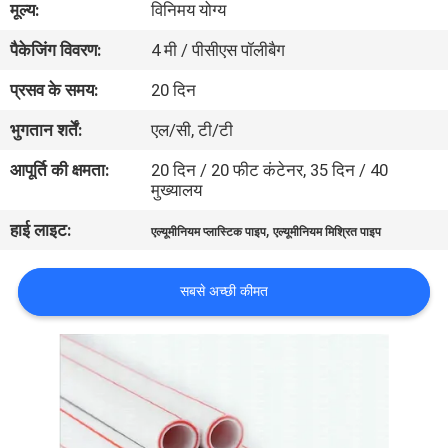
मूल्य:
विनिमय योग्य
पैकेजिंग विवरण:
4 मी / पीसीएस पॉलीबैग
गुणवत्ता
नियंत्रण
प्रसव के समय:
20 दिन
भुगतान शर्तें:
एल/सी, टी/टी
हमसे
आपूर्ति की क्षमता:
20 दिन / 20 फीट कंटेनर, 35 दिन / 40
संपर्क
मुख्यालय
करें
हाई लाइट:
,
एल्यूमीनियम प्लास्टिक पाइप
एल्यूमीनियम मिश्रित पाइप
समाचार
सबसे अच्छी कीमत
मामले
साइटमैप