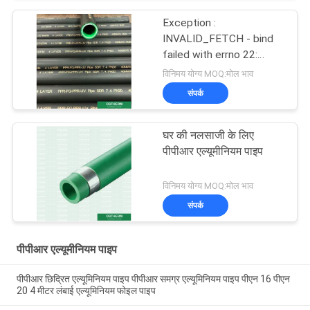
Exception :
INVALID_FETCH - bind
failed with errno 22:
Invalid argument
विनिमय योग्य MOQ:मोल भाव
ip=150.238.30.71
संपर्क
घर की नलसाजी के लिए
पीपीआर एल्यूमीनियम पाइप
विनिमय योग्य MOQ:मोल भाव
संपर्क
पीपीआर एल्यूमीनियम पाइप
पीपीआर छिद्रित एल्यूमिनियम पाइप पीपीआर समग्र एल्यूमिनियम पाइप पीएन 16 पीएन
20 4 मीटर लंबाई एल्यूमिनियम फोइल पाइप