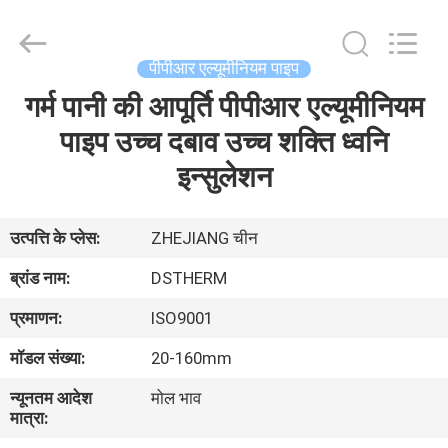
2026
DSTHERM
INDUSTRIAL
LIMITED.
All
पीपीआर एल्यूमीनियम पाइप
Rights
Reserved.
गर्म पानी की आपूर्ति पीपीआर एल्यूमीनियम
घर
पाइप उच्च दबाव उच्च शक्ति ध्वनि
उत्पादों
इन्सुलेशन
हमारे
उत्पत्ति के प्लेस:
ZHEJIANG चीन
बारे
ब्रांड नाम:
DSTHERM
में
प्रमाणन:
ISO9001
मॉडल संख्या:
20-160mm
कारखाने
न्यूनतम आदेश
मोल भाव
का
मात्रा:
दौरा