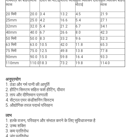
नाममात्र का बाहरी
व्यास
दीवार की मोटाई
भीतरी व्यास
कुल मिलाकर दीवार
कुल मिलाकर बाहरी
व्यास
मोटाई
व्यास
20 मिमी
20.0
3.4
13.2
4.5
21.9
25mm
25.0
4.2
16.6
5.4
27.1
32mm
32.0
5.4
21.2
6.7
34.1
40mm
40.0
6.7
26.6
8.0
42.3
50 मिमी
50.0
8.3
33.2
9.6
52.3
63 मिमी
63.0
10.5
42.0
11.8
65.3
75 मिमी
75.0
12.5
49.8
13.8
77.8
90mm
90.0
15.0
59.8
16.4
93.3
110mm
110.0
18.3
73.2
19.8
114.0
अनुप्रयोग
1. ठंडा और गर्म पानी की आपूर्ति
2. हीटिंग सिस्टम सहित फर्श हीटिंग, दीवार
3. ताप और दीप्तिमान प्रणाली
4. सेंट्रल एयर कंडीशनिंग सिस्टम
5. औद्योगिक तरल पदार्थ परिवहन
लाभ
1. हल्के वजन, परिवहन और संभाल करने के लिए सुविधाजनक है
2. उच्च शक्ति
3. कम प्रतिरोध
4. जंग प्रतिरोध