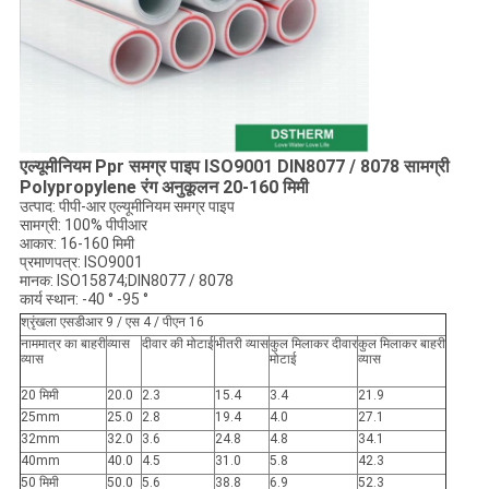
एल्यूमीनियम Ppr समग्र पाइप ISO9001 DIN8077 / 8078 सामग्री
Polypropylene रंग अनुकूलन 20-160 मिमी
उत्पाद: पीपी-आर एल्यूमीनियम समग्र पाइप
सामग्री: 100% पीपीआर
आकार: 16-160 मिमी
प्रमाणपत्र: ISO9001
मानक: ISO15874;DIN8077 / 8078
कार्य स्थान: -40 ° -95 °
श्रृंखला एसडीआर 9 / एस 4 / पीएन 16
नाममात्र का बाहरी
व्यास
दीवार की मोटाई
भीतरी व्यास
कुल मिलाकर दीवार
कुल मिलाकर बाहरी
व्यास
मोटाई
व्यास
20 मिमी
20.0
2.3
15.4
3.4
21.9
25mm
25.0
2.8
19.4
4.0
27.1
32mm
32.0
3.6
24.8
4.8
34.1
40mm
40.0
4.5
31.0
5.8
42.3
50 मिमी
50.0
5.6
38.8
6.9
52.3