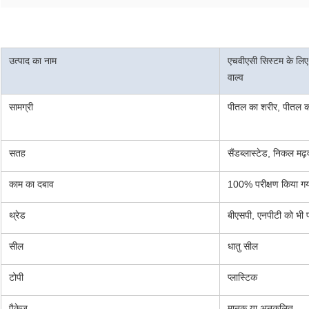
उत्पाद का नाम
एचवीएसी सिस्टम के लिए
वाल्व
सामग्री
पीतल का शरीर, पीतल क
सतह
सैंडब्लास्टेड, निकल मढ़
काम का दबाव
100% परीक्षण किया ग
थ्रेड
बीएसपी, एनपीटी को भी 
सील
धातु सील
टोपी
प्लास्टिक
पैकेज
मानक या अनुकूलित