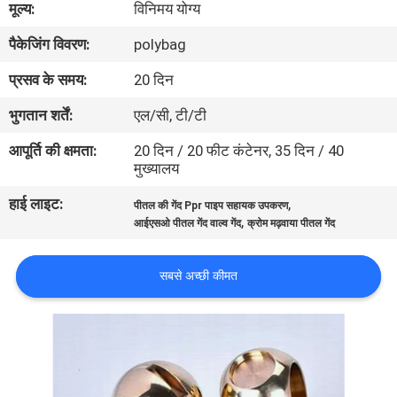
मूल्य:
विनिमय योग्य
पैकेजिंग विवरण:
polybag
गुणवत्ता
नियंत्रण
प्रसव के समय:
20 दिन
भुगतान शर्तें:
एल/सी, टी/टी
हमसे
आपूर्ति की क्षमता:
20 दिन / 20 फीट कंटेनर, 35 दिन / 40
संपर्क
मुख्यालय
करें
हाई लाइट:
,
पीतल की गेंद Ppr पाइप सहायक उपकरण
,
आईएसओ पीतल गेंद वाल्व गेंद
क्रोम मढ़वाया पीतल गेंद
समाचार
सबसे अच्छी कीमत
मामले
साइटमैप