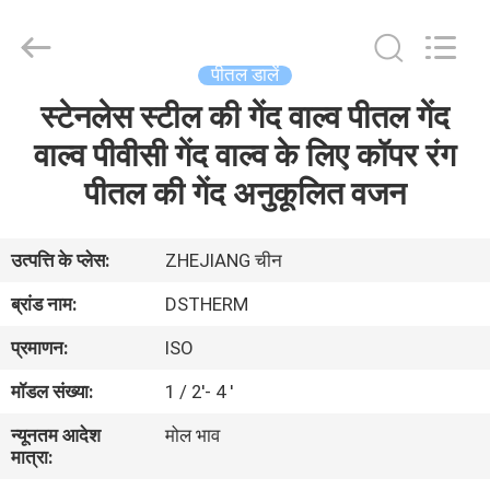
2026
DSTHERM
INDUSTRIAL
LIMITED.
All
पीतल डालें
Rights
Reserved.
स्टेनलेस स्टील की गेंद वाल्व पीतल गेंद
घर
वाल्व पीवीसी गेंद वाल्व के लिए कॉपर रंग
उत्पादों
पीतल की गेंद अनुकूलित वजन
हमारे
उत्पत्ति के प्लेस:
ZHEJIANG चीन
बारे
ब्रांड नाम:
DSTHERM
में
प्रमाणन:
ISO
मॉडल संख्या:
1 / 2'- 4 '
कारखाने
न्यूनतम आदेश
मोल भाव
का
मात्रा:
दौरा